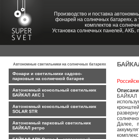
Производство и поставка автономны
фонарей на солнечных батареях, а
комплектов на солнечн
Установка солнечных панелей, АКБ, 
БАЙКАЛ
Автономные светильники на солнечных батареях
Фонари и светильники садово-
парковые на солнечной батарее
Российско
Автономный консольный светильник
Описани
БАЙКАЛ АКС 1
БАЙКАЛ 
использу
Автономный консольный светильник
кронште
SOLAR STR
разверну
солнечно
Автономный парковый светильник
Далее, 
БАЙКАЛ ретро
аккумуля
комплекс