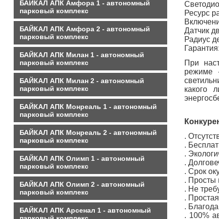
БАЙКАЛ АПК Амфора 1 - автономный
Светод
парковый комплекс
Ресур
Включе
БАЙКАЛ АПК Амфора 2 - автономный
Датчи
парковый комплекс
Радиу
Гар
БАЙКАЛ АПК Милан 1 - автономный
парковый комплекс
При нас
режиме 
светильн
БАЙКАЛ АПК Милан 2 - автономный
парковый комплекс
какого 
энергосб
БАЙКАЛ АПК Монреаль 1 - автономный
парковый комплекс
Конкуре
БАЙКАЛ АПК Монреаль 2 - автономный
. Отсутс
парковый комплекс
. Беспла
. Эколог
БАЙКАЛ АПК Олимп 1 - автономный
. Долгове
парковый комплекс
. Срок о
. Просты
БАЙКАЛ АПК Олимп 2 - автономный
. Не тре
парковый комплекс
. Проста
. Благод
БАЙКАЛ АПК Арсенал 1 - автономный
. 100% а
парковый комплекс