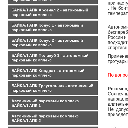
при наст
. Не бои
БАЙКАЛ АПК Арсенал 2 - автономный
температ
парковый комплекс
БАЙКАЛ АПК Конус 1 - автономный
Автономн
парковый комплекс
беспереб
России и
БАЙКАЛ АПК Конус 2 - автономный
подходит
парковый комплекс
спортивн
БАЙКАЛ АПК Поликуб 1 - автономный
Применен
парковый комплекс
тротуары
БАЙКАЛ АПК Квадрат - автономный
По вопро
парковый комплекс
БАЙКАЛ АПК Треугольник - автономный
Рекомен
парковый комплекс
Солнечны
направле
Автономный парковый комплекс
длительн
БАЙКАЛ АПК 1
Не допус
приведёт
Автономный парковый комплекс
БАЙКАЛ АПК 2